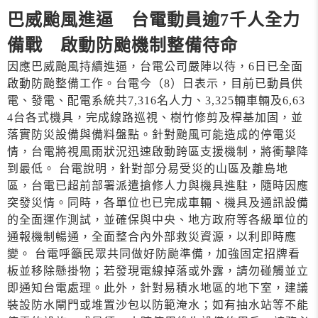
巴威颱風進逼 台電動員逾7千人全力
備戰 啟動防颱機制整備待命
因應巴威颱風持續進逼，台電公司嚴陣以待，6日已全面
啟動防颱整備工作。台電今（8）日表示，目前已動員供
電、發電、配電系統共7,316名人力、3,325輛車輛及6,63
4台各式機具，完成線路巡視、樹竹修剪及桿基加固，並
落實防災設備與備料盤點。針對颱風可能造成的停電災
情，台電將視風雨狀況迅速啟動跨區支援機制，將衝擊降
到最低。 台電說明，針對部分易受災的山區及離島地
區，台電已超前部署派遣搶修人力與機具進駐，隨時因應
突發災情。同時，各單位也已完成車輛、機具及通訊設備
的全面運作測試，並確保與中央、地方政府等各級單位的
通報機制暢通，全面整合內外部救災資源，以利即時應
變。 台電呼籲民眾共同做好防颱準備，加強固定招牌看
板並移除懸掛物；若發現電線掉落或外露，請勿碰觸並立
即通知台電處理。此外，針對易積水地區的地下室，建議
裝設防水閘門或堆置沙包以防範淹水；如有抽水站等不能