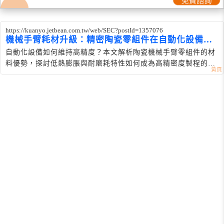
https://kuanyo.jetbean.com.tw/web/SEC?postId=1357076
機械手臂耗材升級：精密陶瓷零組件在自動化設備的
優勢
自動化設備如何維持高精度？本文解析陶瓷機械手臂零組件的材
料優勢，探討低熱膨脹與耐磨耗特性如何成為高精密度製程的首
選。