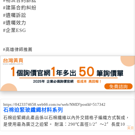
#物流合約訴訟
#建築合約糾紛
#遺囑訴訟
#遺囑效力
#企業ESG
#高雄律師推薦
https://0423374658.web66.com.tw/web/NMD?postId=517342
石棉迫緊玻纖繩材料系列
石棉迫緊繩 此產品係以石棉纖維以內外交錯格子編織方式製成，
是使用最為廣泛之迫緊。 耐溫：290℃ 直徑1/2〞～2〞 長度10 M
～200 M 玻璃迫緊繩-- 此產品乃採用